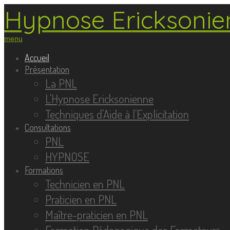
Hypnose Ericksonien
menu
Accueil
Présentation
La PNL
L'Hypnose Ericksonienne
Techniques d'Aide à l'Explicitation
Consultations
PNL
HYPNOSE
Formations
Technicien en PNL
Praticien en PNL
Maître-praticien en PNL
Formation Pédagogique des Formateurs